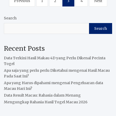
Previous
1
2
3
4
Next
pagination
Search
Search
Recent Posts
Data Terkini Hasil Makau 4D yang Perlu Dikenal Pecinta
Togel
Apa saja yang perlu perlu Diketahui mengenai Hasil Macau
Pada Saat Ini?
Apa yang Harus dipahami mengenai Pengeluaran data
Macau Hari Ini?
Data Result Macau: Rahasia dalam Menang
Mengungkap Rahasia Hasil Togel Macau 2026