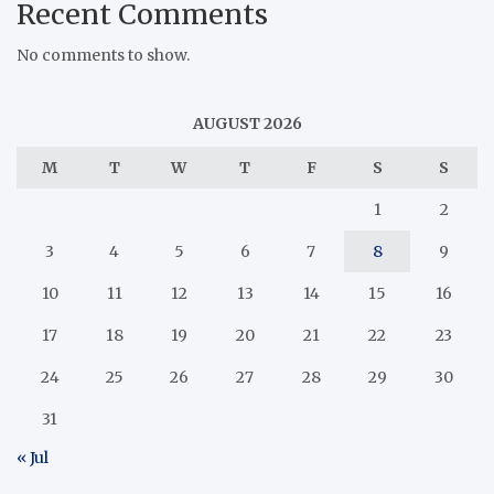
Recent Comments
No comments to show.
AUGUST 2026
M
T
W
T
F
S
S
1
2
3
4
5
6
7
8
9
10
11
12
13
14
15
16
17
18
19
20
21
22
23
24
25
26
27
28
29
30
31
« Jul