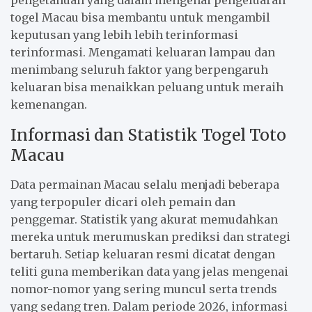
togel Macau bisa membantu untuk mengambil
keputusan yang lebih lebih terinformasi
terinformasi. Mengamati keluaran lampau dan
menimbang seluruh faktor yang berpengaruh
keluaran bisa menaikkan peluang untuk meraih
kemenangan.
Informasi dan Statistik Togel Toto
Macau
Data permainan Macau selalu menjadi beberapa
yang terpopuler dicari oleh pemain dan
penggemar. Statistik yang akurat memudahkan
mereka untuk merumuskan prediksi dan strategi
bertaruh. Setiap keluaran resmi dicatat dengan
teliti guna memberikan data yang jelas mengenai
nomor-nomor yang sering muncul serta trends
yang sedang tren. Dalam periode 2026, informasi