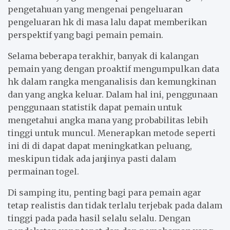
pengetahuan yang mengenai pengeluaran
pengeluaran hk di masa lalu dapat memberikan
perspektif yang bagi pemain pemain.
Selama beberapa terakhir, banyak di kalangan
pemain yang dengan proaktif mengumpulkan data
hk dalam rangka menganalisis dan kemungkinan
dan yang angka keluar. Dalam hal ini, penggunaan
penggunaan statistik dapat pemain untuk
mengetahui angka mana yang probabilitas lebih
tinggi untuk muncul. Menerapkan metode seperti
ini di di dapat dapat meningkatkan peluang,
meskipun tidak ada janjinya pasti dalam
permainan togel.
Di samping itu, penting bagi para pemain agar
tetap realistis dan tidak terlalu terjebak pada dalam
tinggi pada pada hasil selalu selalu. Dengan