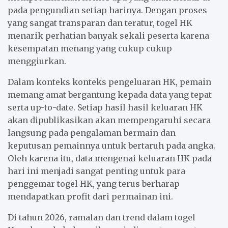
pada pengundian setiap harinya. Dengan proses
yang sangat transparan dan teratur, togel HK
menarik perhatian banyak sekali peserta karena
kesempatan menang yang cukup cukup
menggiurkan.
Dalam konteks konteks pengeluaran HK, pemain
memang amat bergantung kepada data yang tepat
serta up-to-date. Setiap hasil hasil keluaran HK
akan dipublikasikan akan mempengaruhi secara
langsung pada pengalaman bermain dan
keputusan pemainnya untuk bertaruh pada angka.
Oleh karena itu, data mengenai keluaran HK pada
hari ini menjadi sangat penting untuk para
penggemar togel HK, yang terus berharap
mendapatkan profit dari permainan ini.
Di tahun 2026, ramalan dan trend dalam togel