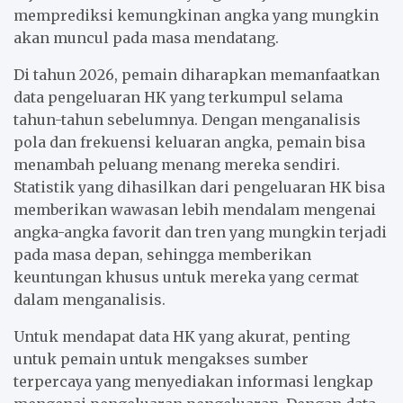
memprediksi kemungkinan angka yang mungkin
akan muncul pada masa mendatang.
Di tahun 2026, pemain diharapkan memanfaatkan
data pengeluaran HK yang terkumpul selama
tahun-tahun sebelumnya. Dengan menganalisis
pola dan frekuensi keluaran angka, pemain bisa
menambah peluang menang mereka sendiri.
Statistik yang dihasilkan dari pengeluaran HK bisa
memberikan wawasan lebih mendalam mengenai
angka-angka favorit dan tren yang mungkin terjadi
pada masa depan, sehingga memberikan
keuntungan khusus untuk mereka yang cermat
dalam menganalisis.
Untuk mendapat data HK yang akurat, penting
untuk pemain untuk mengakses sumber
terpercaya yang menyediakan informasi lengkap