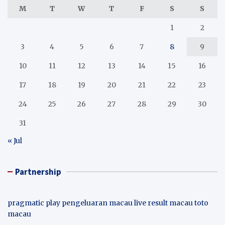
M
T
W
T
F
S
S
1
2
3
4
5
6
7
8
9
10
11
12
13
14
15
16
17
18
19
20
21
22
23
24
25
26
27
28
29
30
31
« Jul
Partnership
pragmatic play
pengeluaran macau
live result macau
toto
macau